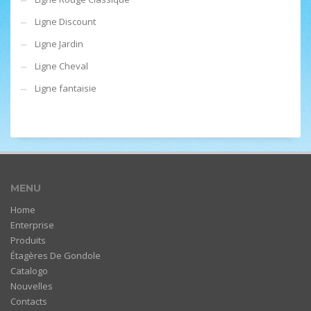
Ligne Discount
Ligne Jardin
Ligne Cheval
Ligne fantaisie
MENU
Home
Enterprise
Produits
Étagères De Gondole
Catalogo
Nouvelles
Contacts