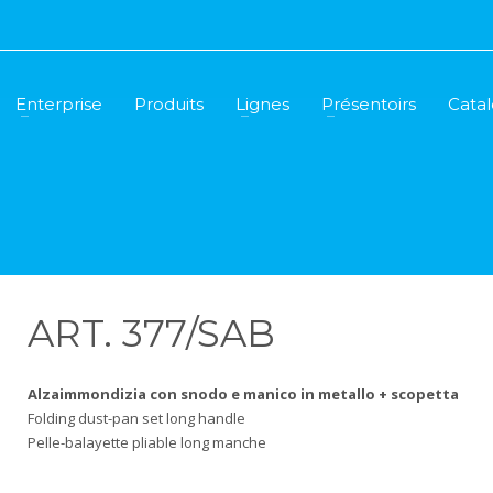
Enterprise
Produits
Lignes
Présentoirs
Cata
ART. 377/SAB
Alzaimmondizia
con snodo e manico in
metallo + scopetta
Folding dust-pan set long handle
Pelle-balayette pliable long manche