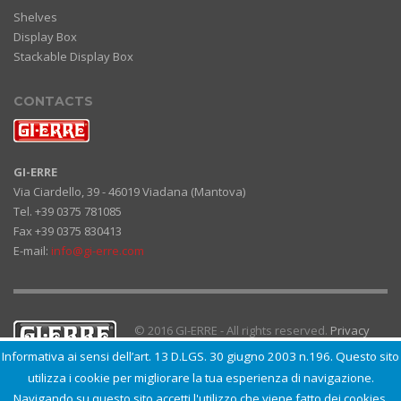
Shelves
Display Box
Stackable Display Box
CONTACTS
GI-ERRE
Via Ciardello, 39 - 46019 Viadana (Mantova)
Tel. +39 0375 781085
Fax +39 0375 830413
E-mail:
info@gi-erre.com
© 2016 GI-ERRE - All rights reserved.
Privacy
Policy
. N. Iscrizione R.I. della C.C.I.A.A. di
Informativa ai sensi dell’art. 13 D.LGS. 30 giugno 2003 n.196. Questo sito
Mantova 112293 - Partita IVA: 00023400203 -
utilizza i cookie per migliorare la tua esperienza di navigazione.
Export Mantova 004043
Navigando su questo sito accetti l'utilizzo che viene fatto dei cookies.